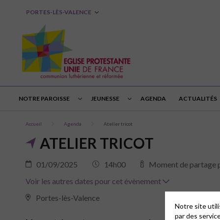
PORTES-LÈS-VALENCE
NOTRE PAROISSE
JEUNESSE
AGENDA
ACTUALITÉS
Accueil
Agenda
Atelier tricot
ATELIER TRICOT
01/09/2025
14h00
Moment de partage po
Voir les autres dates pour cet évènement
Portes-lès-Valence
Notre site uti
par des servic