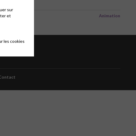
uer sur
ter et
Animation
r les cookies
Contact