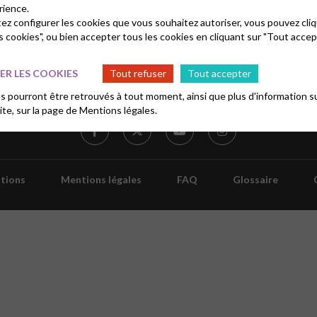
er au tricotage de 14h à 16h
rience.
tez configurer les cookies que vous souhaitez autoriser, vous pouvez cliq
s cookies", ou bien accepter tous les cookies en cliquant sur "Tout accep
R LES COOKIES
Tout refuser
Tout accepter
 pourront être retrouvés à tout moment, ainsi que plus d'information su
site, sur la page de
Mentions légales.
tions
Mentions légales
FAQ
Glossaire