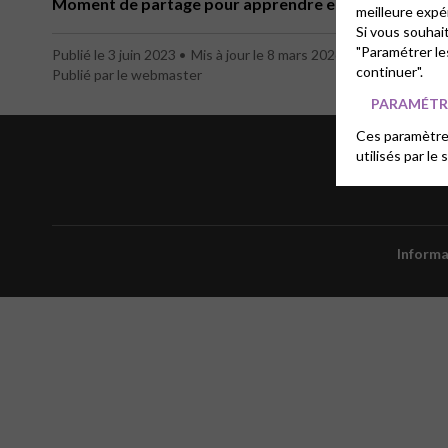
Moment de partage pour apprendre et se perfectionn
meilleure expé
Si vous souhai
"Paramétrer le
Publié le 3 juin 2023
Mis à jour le 8 mars 2026
continuer".
Publié par le webmaster
PARAMÉTRE
Ces paramètres
utilisés par le 
Informa