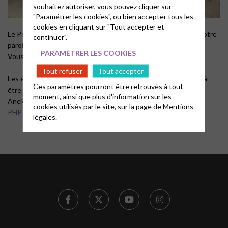
souhaitez autoriser, vous pouvez cliquer sur
"Paramétrer les cookies", ou bien accepter tous les
cookies en cliquant sur "Tout accepter et
Le Petit Huguenot Portois est la publication trimestrielle de notre
continuer".
paroisse.
PARAMÉTRER LES COOKIES
Vous trouverez ci-dessous le dernier numéro:
PHP 146
Tout refuser
Tout accepter
Les équipes de rédaction et de distribution ne demandent qu’à
Ces paramètres pourront être retrouvés à tout
être renforcées. N’hésitez pas à venir nous rejoindre !
moment, ainsi que plus d'information sur les
Anciens numéros :
cookies utilisés par le site, sur la page de
Mentions
PHP 145
légales.