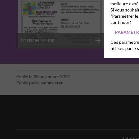
meilleure expé
Si vous souhai
"Paramétrer le
continuer".
PARAMÉTRE
EDITION N° 138
Ces paramètres
utilisés par le 
Publié le 30 novembre 2022
Publié par le webmaster
Informa