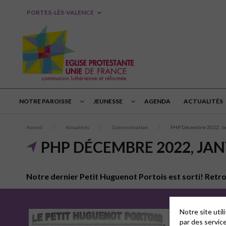
PORTES-LÈS-VALENCE
NOTRE PAROISSE
JEUNESSE
AGENDA
ACTUALITÉS
Accueil
Actualités
Communication
PHP Décembre 2022, Jan
PHP DÉCEMBRE 2022, JANV
Notre dernier Petit Huguenot Portois est sorti! Retro
Notre site uti
par des servic