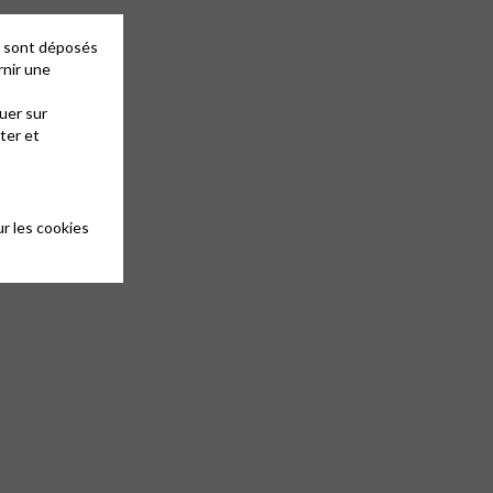
es sont déposés
rnir une
uer sur
ter et
r les cookies