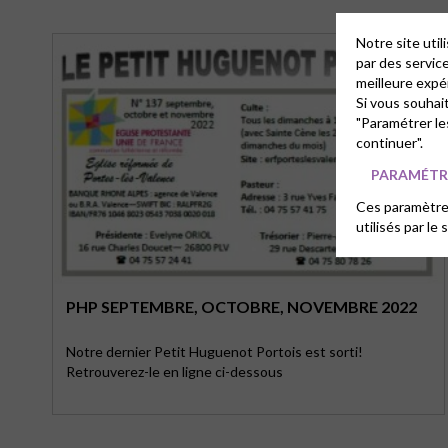
Notre site uti
par des servic
meilleure expé
Si vous souhai
"Paramétrer le
continuer".
PARAMÉTRE
Ces paramètres
utilisés par le 
PHP SEPTEMBRE, OCTOBRE, NOVEMBRE 2022
Notre dernier Petit Huguenot Portois est sorti!
Retrouverez-le en ligne ci-dessous