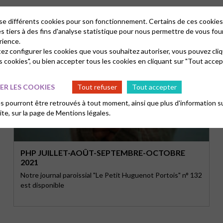
lise différents cookies pour son fonctionnement. Certains de ces cooki
es tiers à des fins d'analyse statistique pour nous permettre de vous fou
rience.
tez configurer les cookies que vous souhaitez autoriser, vous pouvez cliq
s cookies", ou bien accepter tous les cookies en cliquant sur "Tout accep
R LES COOKIES
Tout refuser
Tout accepter
 pourront être retrouvés à tout moment, ainsi que plus d'information su
site, sur la page de
Mentions légales.
PHP JUILLET-AOÛT-SEPTEMBRE-OCTOBRE
2021
Notre journal paroissial "Le Petit Huguenot Portois" n° 132
est disponible